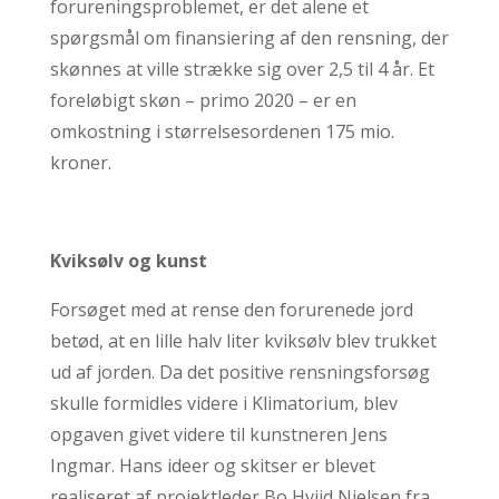
forureningsproblemet, er det alene et
spørgsmål om finansiering af den rensning, der
skønnes at ville strække sig over 2,5 til 4 år. Et
foreløbigt skøn – primo 2020 – er en
omkostning i størrelsesordenen 175 mio.
kroner.
Kviksølv og kunst
Forsøget med at rense den forurenede jord
betød, at en lille halv liter kviksølv blev trukket
ud af jorden. Da det positive rensningsforsøg
skulle formidles videre i Klimatorium, blev
opgaven givet videre til kunstneren Jens
Ingmar. Hans ideer og skitser er blevet
realiseret af projektleder Bo Hviid Nielsen fra