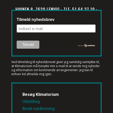
HAVNEN 8, 7620 LEMVIG · TLF. 51 64 37 10 ·
INFO@KLIMATORIUM.DK
Tilmeld nyhedsbrev
Ved tilmelding til nyhedsbrevet
giver jeg samtidig samtykke til,
at Klimatorium må benytte min e-mail til at sende mig nyheder
og information om kommende arrangementer. Jeg kan til
enhver tid afmelde mig igen.
Besøg Klimatorium
Udstilling
Book rundvisning