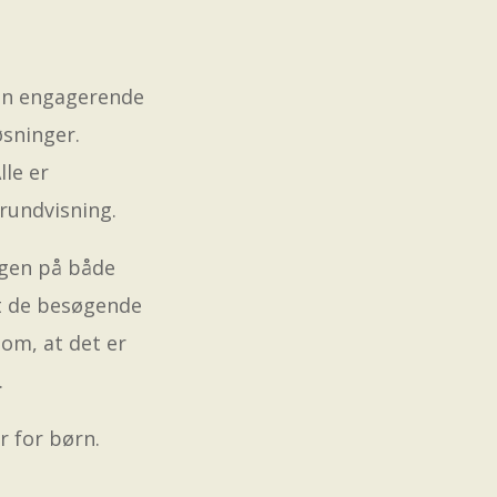
 en engagerende
sninger.
lle er
 rundvisning.
ngen på både
at de besøgende
 om, at det er
.
r for børn.