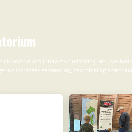
atorium
 i Klimatoriums interaktive udstilling. Her kan båd
ger og løsninger gennem leg, teknologi og spænden