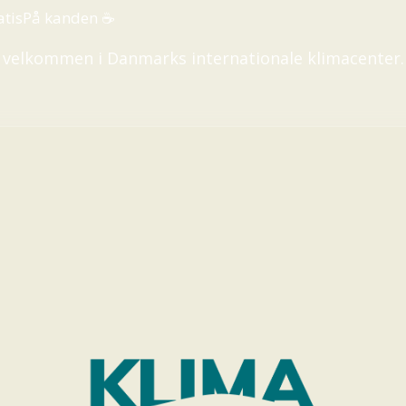
atis
På kanden ☕
ig velkommen i Danmarks internationale klimacenter.