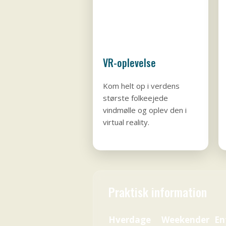
VR-oplevelse
Kom helt op i verdens
største folkeejede
vindmølle og oplev den i
virtual reality.
Praktisk information
Hverdage
Weekender
En