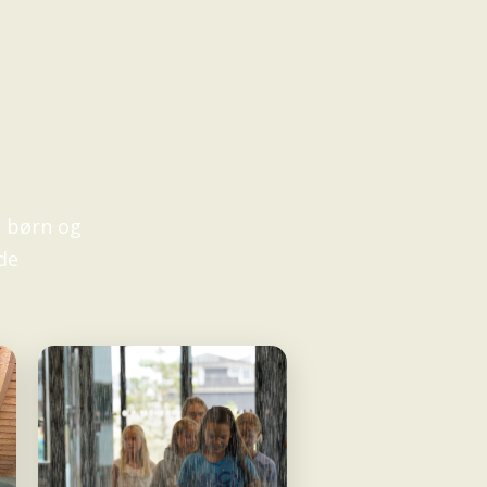
e børn og
de