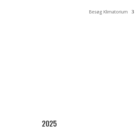
Besøg Klimatorium
NYHEDSBRE
Læs vores nyhedsbreve forneden!
2025