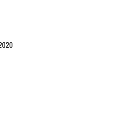
2020
Januar 2020
Februar 2020
Marts 2020
April 2020