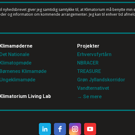
til nyhedsbrevet
giver jeg samtidig samtykke til, at Klimatorium må benytte min e-
der og information om kommende arrangementer. Jeg kan til enhver tid afmeld
Klimamøderne
Projekter
Det Nationale
Erhvervsfyrtårn
Klimatopmøde
NBRACER
Børnenes Klimamøde
TREASURE
Ungeklimamøde
Grøn Jyllandskorridor
Vandternativet
Klimatorium Living Lab
→ Se mere