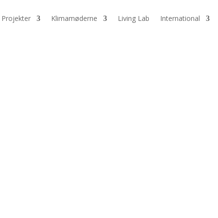
Projekter
Klimamøderne
Living Lab
International
VE