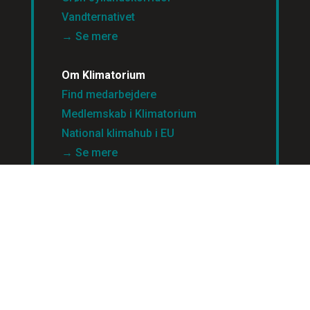
Vandternativet
→ Se mere
Om Klimatorium
Find medarbejdere
Medlemskab i Klimatorium
National klimahub i EU
→ Se mere
Vidensbank
copyright © klimatorium.dk