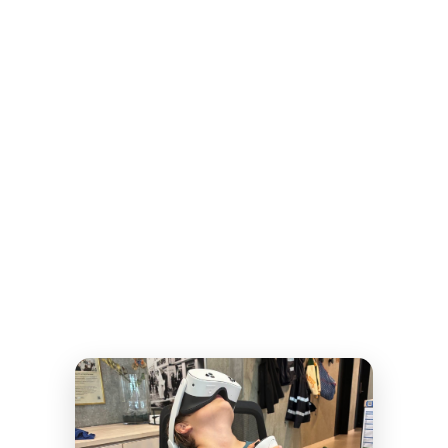
Sommer i Klimatorium
Tag familien med på opdagelse i
Klimatoriums interaktive
udstilling. Her kan både børn og
voksne opleve klimaudfordringer
og løsninger gennem leg,
teknologi og spændende
aktiviteter.