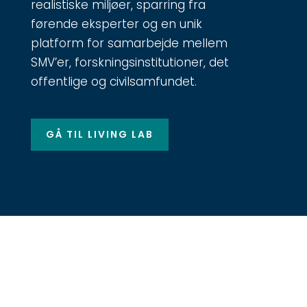
realistiske miljøer, sparring fra
førende eksperter og en unik
platform for samarbejde mellem
SMV’er, forskningsinstitutioner, det
offentlige og civilsamfundet.
GÅ TIL LIVING LAB
Hold dig opdateret! Følg
Klimatorium på sociale medier og
tilmeld dig vores nyhedsbrev, som