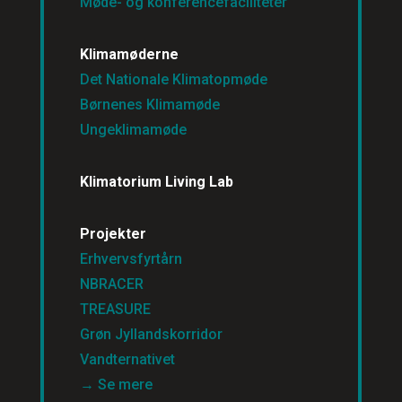
Møde- og konferencefaciliteter
Klimamøderne
Det Nationale Klimatopmøde
Børnenes Klimamøde
Ungeklimamøde
Klimatorium Living Lab
Projekter
Erhvervsfyrtårn
NBRACER
TREASURE
Grøn Jyllandskorridor
Vandternativet
→ Se mere