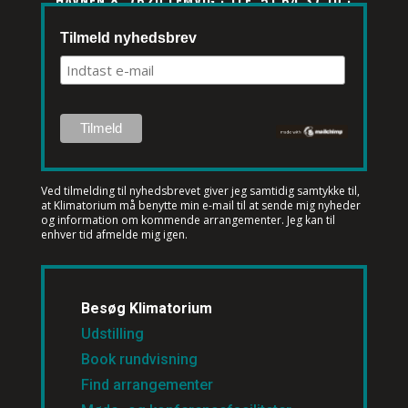
HAVNEN 8, 7620 LEMVIG · TLF. 51 64 37 10 ·
INFO@KLIMATORIUM.DK
Tilmeld nyhedsbrev
Ved tilmelding til nyhedsbrevet
giver jeg samtidig samtykke til,
at Klimatorium må benytte min e-mail til at sende mig nyheder
og information om kommende arrangementer. Jeg kan til
enhver tid afmelde mig igen.
Besøg Klimatorium
Udstilling
Book rundvisning
Find arrangementer