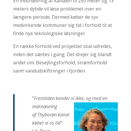
En indsnævring af kanalen til 250 meter og 13
meters dybde vil løse problemet over en
længere periode. Dermed køber de syv
medvirkende kommuner sig tid i forhold til at
finde nye teknologiske løsninger.
En række forhold ved projektet skal udredes,
inden det sættes i gang. Det drejer sig blandt
andet om: Besejlingsforhold, strømforhold
samt vandudskiftninger i fjorden.
”
Fremtiden kender vi ikke,
og med en
indsnævring
af Thyborøn kanal
køber
vi os tid”.
Lis Ravn