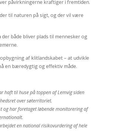
ver påvirkningerne kraftiger i fremtiden.
er til naturen på sigt, og der vil være
å der både bliver plads til mennesker og
lemerne.
pbygning af klitlandskabet – at udvikle
på en bæredygtig og effektiv måde.
ar haft til huse på toppen af Lemvig siden
edsret over søterritoriet.
yst og har foretaget løbende monitorering af
ernationalt.
bejdet en national risikovurdering af hele