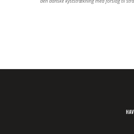
den danske kyststrækning med forslag til stra
HAV