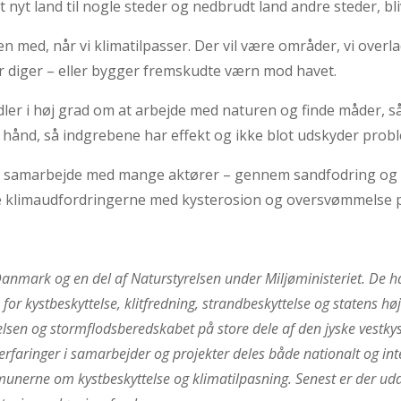
nyt land til nogle steder og nedbrudt land andre steder, bli
n med, når vi klimatilpasser. Der vil være områder, vi overlad
er diger – eller bygger fremskudte værn mod havet.
dler i høj grad om at arbejde med naturen og finde måder, s
i hånd, så indgrebene har effekt og ikke blot udskyder prob
 i samarbejde med mange aktører – gennem sandfodring og o
ere klimaudfordringerne med kysterosion og oversvømmelse 
 Danmark og en del af Naturstyrelsen under Miljøministeriet. De h
 kystbeskyttelse, klitfredning, strandbeskyttelse og statens højh
ttelsen og stormflodsberedskabet på store dele af den jyske vestk
 erfaringer i samarbejder og projekter deles både nationalt og int
unerne om kystbeskyttelse og klimatilpasning. Senest er der udar