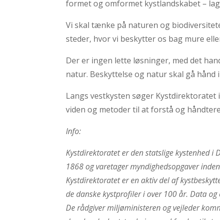
formet og omformet kystlandskabet – lagt 
Vi skal tænke på naturen og biodiversitete
steder, hvor vi beskytter os bag mure ell
Der er ingen lette løsninger, med det han
natur. Beskyttelse og natur skal gå hånd 
Langs vestkysten søger Kystdirektoratet
viden og metoder til at forstå og håndt
Info:
Kystdirektoratet er den statslige kystenhed i
1868 og varetager myndighedsopgaver inden for
Kystdirektoratet er en aktiv del af kystbesky
de danske kystprofiler i over 100 år. Data og
De rådgiver miljøministeren og vejleder komm