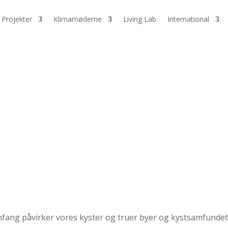
Projekter
Klimamøderne
Living Lab
International
mfang påvirker vores kyster og truer byer og kystsamfundet