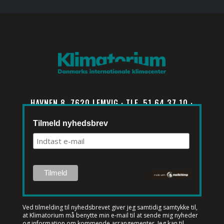
HAVNEN 8, 7620 LEMVIG · TLF. 51 64 37 10 ·
INFO@KLIMATORIUM.DK
Tilmeld nyhedsbrev
Ved tilmelding til nyhedsbrevet
giver jeg samtidig samtykke til,
at Klimatorium må benytte min e-mail til at sende mig nyheder
og information om kommende arrangementer. Jeg kan til