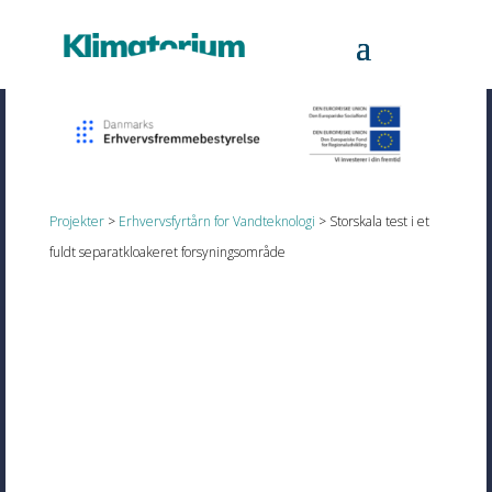
Projekter
>
Erhvervsfyrtårn for Vandteknologi
> Storskala test i et
fuldt separatkloakeret forsyningsområde