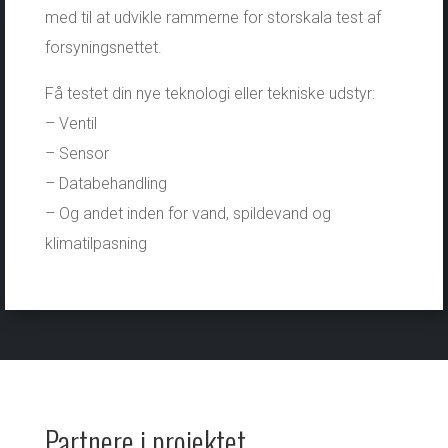
med til at udvikle rammerne for storskala test af
forsyningsnettet.
Få testet din nye teknologi eller tekniske udstyr:
– Ventil
– Sensor
– Databehandling
– Og andet inden for vand, spildevand og
klimatilpasning
Partnere i projektet