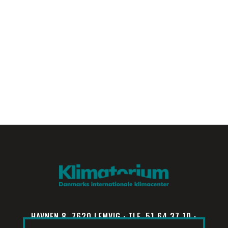
HAVNEN 8, 7620 LEMVIG · TLF. 51 64 37 10 ·