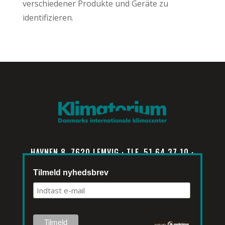
verschiedener Produkte und Geräte zu
identifizieren.
HAVNEN 8, 7620 LEMVIG · TLF. 51 64 37 10 ·
INFO@KLIMATORIUM.DK
Tilmeld nyhedsbrev