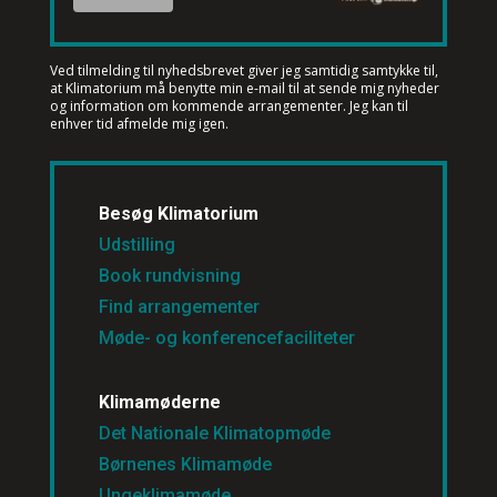
Ved tilmelding til nyhedsbrevet
giver jeg samtidig samtykke til,
at Klimatorium må benytte min e-mail til at sende mig nyheder
og information om kommende arrangementer. Jeg kan til
enhver tid afmelde mig igen.
Besøg Klimatorium
Udstilling
Book rundvisning
Find arrangementer
Møde- og konferencefaciliteter
Klimamøderne
Det Nationale Klimatopmøde
Børnenes Klimamøde
Ungeklimamøde