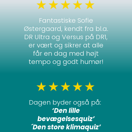
★★★★★
Fantastiske Sofie
Østergaard, kendt fra bl.a.
DR Ultra og Versus på DR1,
er vært og sikrer at alle
får en dag med højt
tempo og godt humør!
★★★★★
Dagen byder også på:
‘Den lille
bevægelsesquiz’
´Den store klimaquiz’