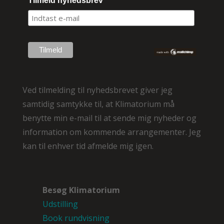
Tilmeld nyhedsbrev
Ved tilmelding til nyhedsbrevet
giver jeg
samtidig samtykke til, at Klimatorium må
benytte min e-mail til at sende mig nyheder og
information om kommende arrangementer. Jeg
kan til enhver tid afmelde mig igen.
Besøg Klimatorium
Udstilling
Book rundvisning