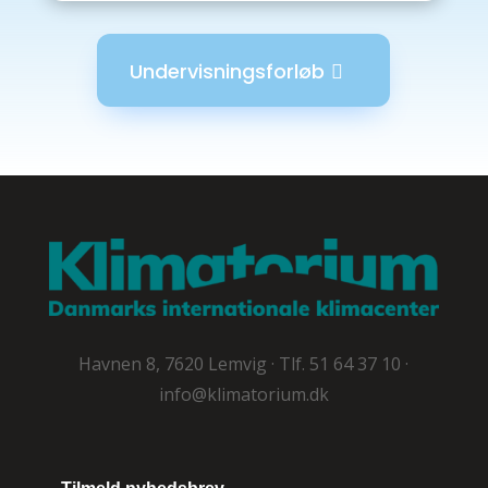
Undervisningsforløb
Havnen 8, 7620 Lemvig · Tlf. 51 64 37 10 ·
info@klimatorium.dk