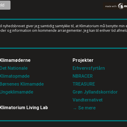
til nyhedsbrevet
giver jeg samtidig samtykke til, at Klimatorium må benytte min e-
der og information om kommende arrangementer. Jeg kan til enhver tid afmeld
Klimamøderne
Projekter
Det Nationale
Erhvervsfyrtårn
Klimatopmøde
NBRACER
Børnenes Klimamøde
TREASURE
Ungeklimamøde
Grøn Jyllandskorridor
Vandternativet
Klimatorium Living Lab
→ Se mere