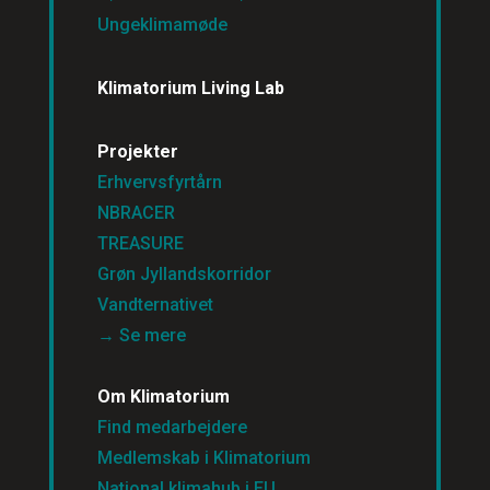
Ungeklimamøde
Klimatorium Living Lab
Projekter
Erhvervsfyrtårn
NBRACER
TREASURE
Grøn Jyllandskorridor
Vandternativet
→ Se mere
Om Klimatorium
Find medarbejdere
Medlemskab i Klimatorium
National klimahub i EU