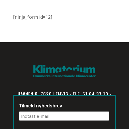
[ninja_form id=12]
HAVNEN 8, 7620 LEMVIG · TLF. 51 64 37 10 ·
INFO@KLIMATORIUM.DK
Tilmeld nyhedsbrev