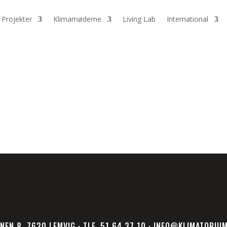
Projekter
Klimamøderne
Living Lab
International
NEN 8, 7620 LEMVIG · TLF. 51 64 37 10 · INFO@KLIMATORIU