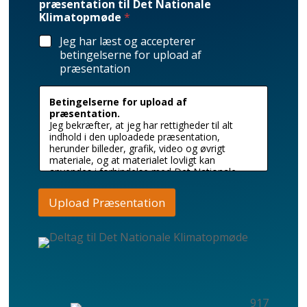
præsentation til Det Nationale
Klimatopmøde
*
Jeg har læst og accepterer
betingelserne for upload af
præsentation
Betingelserne for upload af
præsentation.
Jeg bekræfter, at jeg har rettigheder til alt
indhold i den uploadede præsentation,
herunder billeder, grafik, video og øvrigt
materiale, og at materialet lovligt kan
anvendes i forbindelse med Det Nationale
Klimatopmøde 2026. Jeg er ansvarlig for, at
materialet ikke krænker tredjeparts
Upload Præsentation
rettigheder.
Jeg accepterer, at præsentationen må
anvendes til teknisk afvikling af mit oplæg
under arrangementet, og at Klimatorium må
opbevare materialet i forbindelse med
dokumentation og intern brug relateret til
arrangementet.