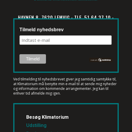
HAVNEN 8, 7620 LEMVIG · TLF. 51 64 37 10 ·
INFO@KLIMATORIUM.DK
Tilmeld nyhedsbrev
Ved tilmelding til nyhedsbrevet
giver jeg samtidig samtykke til,
at Klimatorium må benytte min e-mail til at sende mig nyheder
og information om kommende arrangementer. Jeg kan til
enhver tid afmelde mig igen.
Besøg Klimatorium
Udstilling