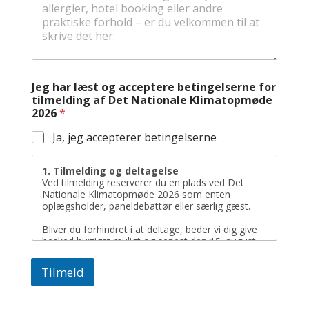
Jeg har læst og acceptere betingelserne for
tilmelding af Det Nationale Klimatopmøde
2026
*
Ja, jeg accepterer betingelserne
1. Tilmelding og deltagelse
Ved tilmelding reserverer du en plads ved Det
Nationale Klimatopmøde 2026 som enten
oplægsholder, paneldebattør eller særlig gæst.
Bliver du forhindret i at deltage, beder vi dig give
besked hurtigst muligt og senest den 15. august
2026 ved skriftlig henvendelse til:
ktm@klimatorium.dk
.
Tilmeld
Dette er vigtigt af hensyn til planlægning,
forplejning og program.