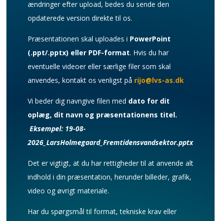
ændringer efter upload, bedes du sende den
Særlige gæster afholder som udgangspunkt selv
opdaterede version direkte til os.
udgifter til hotel og overnatning, medmindre
andet er aftalt særskilt med Klimatorium.
Præsentationen skal uploades i
PowerPoint
Eventuelle ekstra personer afholder altid selv
(.ppt/.pptx) eller PDF-format
. Hvis du har
deres overnatningsudgifter.
eventuelle videoer eller særlige filer som skal
5. Markedsføring og profilmateriale
anvendes, kontakt os venligst på
rijo@lvs-as.dk
(oplægsholdere)
Som oplægsholder eller paneldebattør accepterer
du, at din biografi og dit profilbillede anvendes i
Vi beder dig navngive filen med
dato for dit
forbindelse med markedsføring af Klimatopmødet
oplæg, dit navn og præsentationens titel.
2026, herunder på hjemmeside, sociale medier og
i programmateriale.
Eksempel: 19-08-
Biografi og profilbillede er en forudsætning for
2026_LarsHolmegaard_Fremtidensvandsektor.pptx
deltagelse som oplægsholder/paneldebattør.
Det er vigtigt, at du har rettigheder til at anvende alt
6. Datahåndtering og kommunikation
De oplysninger, du afgiver i forbindelse med
indhold i din præsentation, herunder billeder, grafik,
tilmeldingen, behandles i overensstemmelse med
video og øvrigt materiale.
gældende GDPR-regler og opbevares, så længe
det er relevant for planlægning, afvikling og
opfølgning på Det Nationale Klimatopmøde samt
Har du spørgsmål til format, tekniske krav eller
andre arrangementer og aktiviteter afholdt af