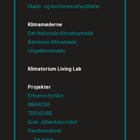
Møde- og konferencefaciliteter
Klimamøderne
Det Nationale Klimatopmøde
Børnenes Klimamøde
Ungeklimamøde
Klimatorium Living Lab
Projekter
Erhvervsfyrtårn
NBRACER
TREASURE
Grøn Jyllandskorridor
Vandternativet
→ Se mere