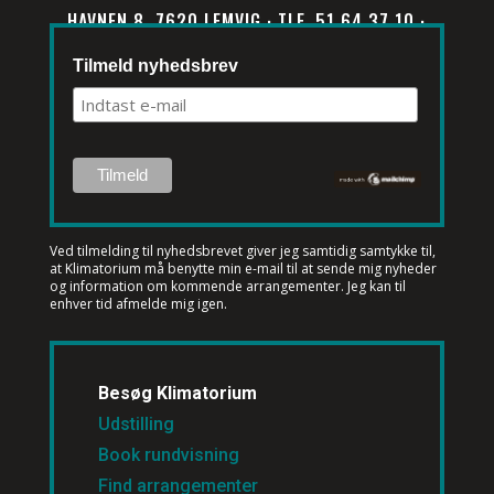
HAVNEN 8, 7620 LEMVIG · TLF. 51 64 37 10 ·
INFO@KLIMATORIUM.DK
Tilmeld nyhedsbrev
Ved tilmelding til nyhedsbrevet
giver jeg samtidig samtykke til,
at Klimatorium må benytte min e-mail til at sende mig nyheder
og information om kommende arrangementer. Jeg kan til
enhver tid afmelde mig igen.
Besøg Klimatorium
Udstilling
Book rundvisning
Find arrangementer