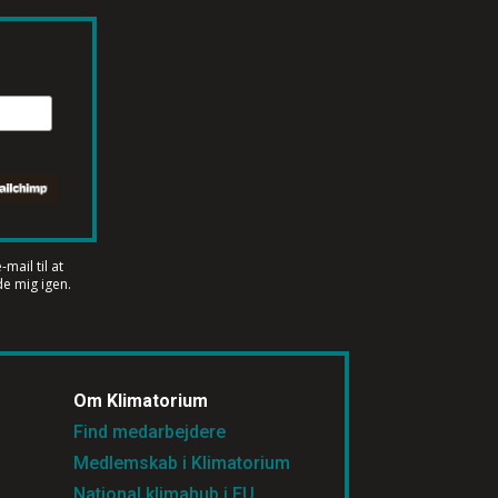
mail til at
e mig igen.
Om Klimatorium
Find medarbejdere
Medlemskab i Klimatorium
National klimahub i EU