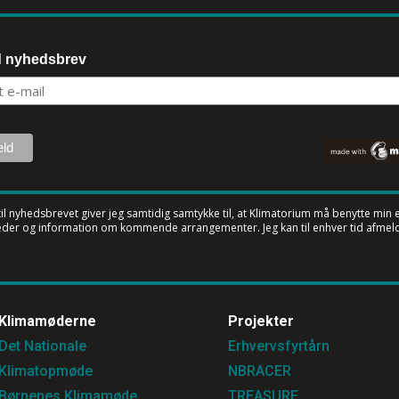
d nyhedsbrev
til nyhedsbrevet
giver jeg samtidig samtykke til, at Klimatorium må benytte min e-
der og information om kommende arrangementer. Jeg kan til enhver tid afmeld
Klimamøderne
Projekter
Det Nationale
Erhvervsfyrtårn
Klimatopmøde
NBRACER
Børnenes Klimamøde
TREASURE