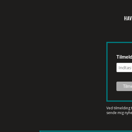
HAV
Tilmel
Ved tilmelding 
sende mig nyhe