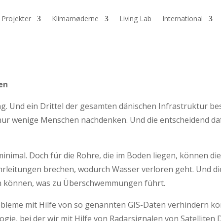
Projekter
Klimamøderne
Living Lab
International
en
g. Und ein Drittel der gesamten dänischen Infrastruktur be
 nur wenige Menschen nachdenken. Und die entscheidend daf
nimal. Doch für die Rohre, die im Boden liegen, können di
hrleitungen brechen, wodurch Wasser verloren geht. Und
Rohre aufnehmen können, was zu Übers
Probleme mit Hilfe von so genannten GIS-Daten verhindern kö
gie, bei der wir mit Hilfe von Radarsignalen von Satellite