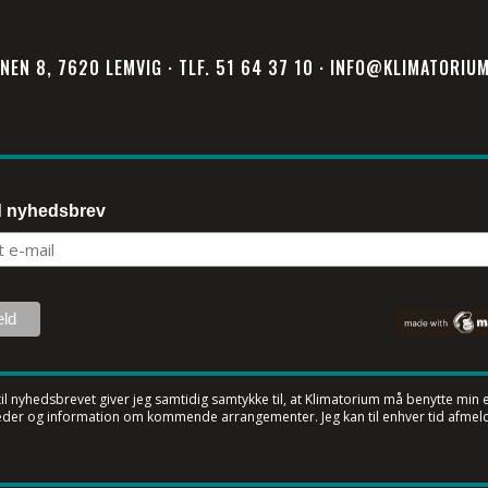
NEN 8, 7620 LEMVIG · TLF. 51 64 37 10 · INFO@KLIMATORIU
d nyhedsbrev
til nyhedsbrevet
giver jeg samtidig samtykke til, at Klimatorium må benytte min e-
der og information om kommende arrangementer. Jeg kan til enhver tid afmeld