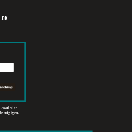
M.DK
mail til at
e mig igen.