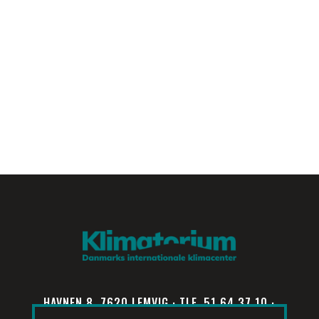
HAVNEN 8, 7620 LEMVIG · TLF. 51 64 37 10 ·