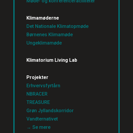
Møde- og konferencefaciliteter
Klimamøderne
Det Nationale Klimatopmøde
Børnenes Klimamøde
Ungeklimamøde
Klimatorium Living Lab
Projekter
Erhvervsfyrtårn
NBRACER
TREASURE
Grøn Jyllandskorridor
Vandternativet
→ Se mere