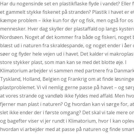
Har du nogensinde set en plastikflaske flyde i vandet? Eller 
et gammelt stykke fiskenet på stranden? Plastik i havet er e
kæmpe problem – ikke kun for dyr og fisk, men også for os
mennesker. Hver dag skyller der plastaffald op langs kyste
Nordsøen. Noget af det kommer fra både og fiskeri, noget b
blæst ud i naturen fra skraldespande, og noget ender i åer
søer og flyder hele vejen ud i havet. Det kalder vi makroplas
store stykker plast, som man kan se med det blotte øje. I
Klimatorium arbejder vi sammen med partnere fra Danmark
Tyskland, Holland, Belgien og Frankrig om at finde løsninge
plastproblemet. Vi vil nemlig gerne passe på havet – og sør
at vores strande og vandløb ikke fyldes med affald. Men hv
fjerner man plast i naturen? Og hvordan kan vi sørge for, at
slet ikke ender der i første omgang? Det skal vi tale mere o
og bagefter viser vi jer rundt i Klimatorium, hvor I kan oplev
hvordan vi arbejder med at passe på naturen og finde smar