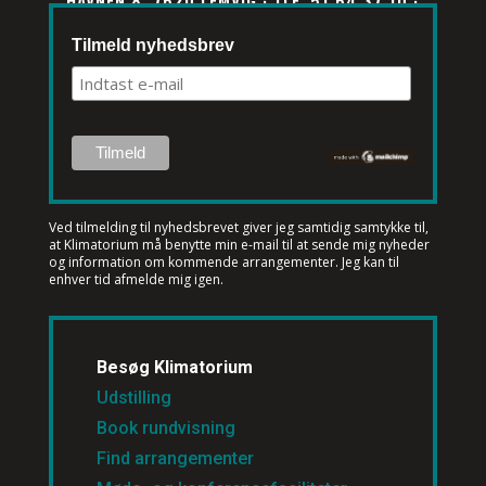
HAVNEN 8, 7620 LEMVIG · TLF. 51 64 37 10 ·
INFO@KLIMATORIUM.DK
Tilmeld nyhedsbrev
Ved tilmelding til nyhedsbrevet
giver jeg samtidig samtykke til,
at Klimatorium må benytte min e-mail til at sende mig nyheder
og information om kommende arrangementer. Jeg kan til
enhver tid afmelde mig igen.
Besøg Klimatorium
Udstilling
Book rundvisning
Find arrangementer