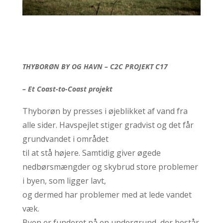
THYBORØN BY OG HAVN – C2C PROJEKT C17
– Et Coast-to-Coast projekt
Thyborøn by presses i øjeblikket af vand fra
alle sider. Havspejlet stiger gradvist og det får
grundvandet i området
til at stå højere. Samtidig giver øgede
nedbørsmængder og skybrud store problemer
i byen, som ligger lavt,
og dermed har problemer med at lede vandet
væk.
Byen er funderet på en undergrund, der består