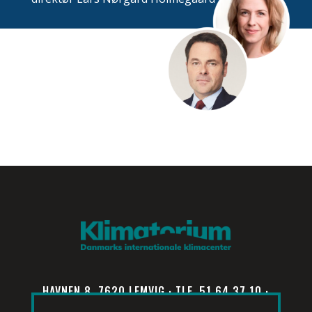
HAVNEN 8, 7620 LEMVIG · TLF. 51 64 37 10 ·
INFO@KLIMATORIUM.DK