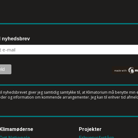
d nyhedsbrev
til nyhedsbrevet
giver jeg samtidig samtykke til, at Klimatorium må benytte min e-
der og information om kommende arrangementer. Jeg kan til enhver tid afmeld
Klimamøderne
Projekter
Det Nationale
Erhvervsfyrtårn