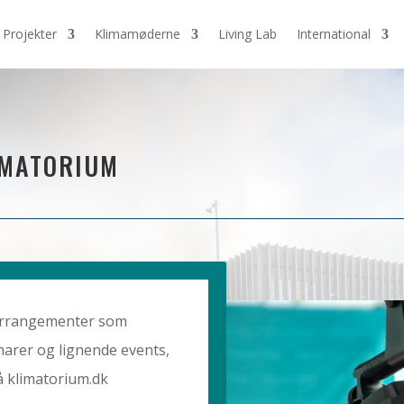
Projekter
Klimamøderne
Living Lab
International
IMATORIUM
 arrangementer som
arer og lignende events,
på klimatorium.dk