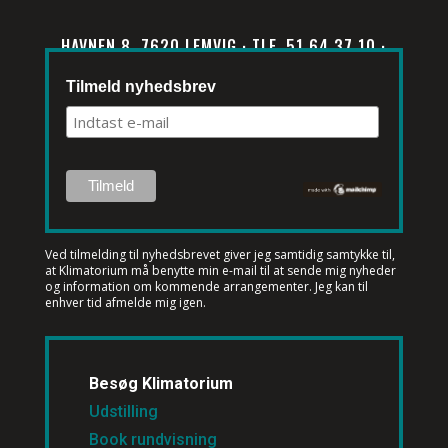
HAVNEN 8, 7620 LEMVIG · TLF. 51 64 37 10 ·
INFO@KLIMATORIUM.DK
Tilmeld nyhedsbrev
Ved tilmelding til nyhedsbrevet
giver jeg samtidig samtykke til,
at Klimatorium må benytte min e-mail til at sende mig nyheder
og information om kommende arrangementer. Jeg kan til
enhver tid afmelde mig igen.
Besøg Klimatorium
Udstilling
Book rundvisning