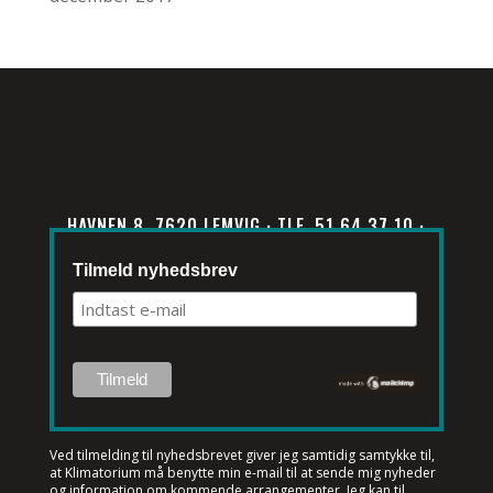
HAVNEN 8, 7620 LEMVIG · TLF. 51 64 37 10 ·
INFO@KLIMATORIUM.DK
Tilmeld nyhedsbrev
Ved tilmelding til nyhedsbrevet
giver jeg samtidig samtykke til,
at Klimatorium må benytte min e-mail til at sende mig nyheder
og information om kommende arrangementer. Jeg kan til