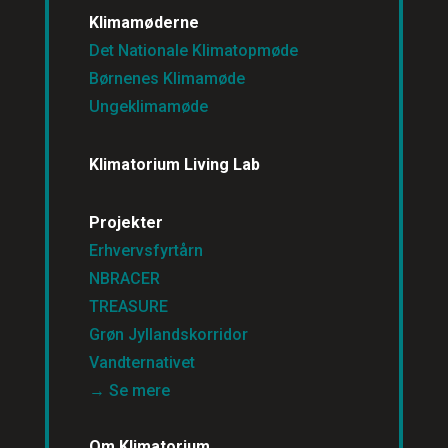
Klimamøderne
Det Nationale Klimatopmøde
Børnenes Klimamøde
Ungeklimamøde
Klimatorium Living Lab
Projekter
Erhvervsfyrtårn
NBRACER
TREASURE
Grøn Jyllandskorridor
Vandternativet
→ Se mere
Om Klimatorium