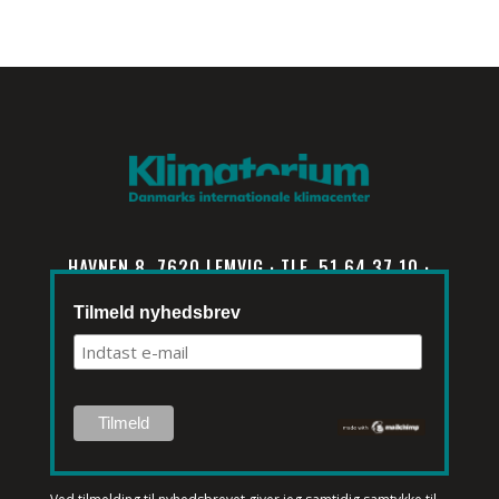
HAVNEN 8, 7620 LEMVIG · TLF. 51 64 37 10 ·
INFO@KLIMATORIUM.DK
Tilmeld nyhedsbrev