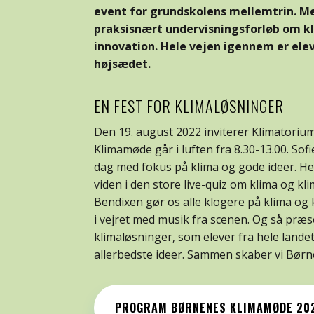
event for grundskolens mellemtrin. M
praksisnært
undervisning
s
forløb om k
innovation.
Hele vejen igennem er ele
højsædet.
EN FEST FOR KLIMALØSNINGER
Den 19. august 2022 inviterer Klimatorium 
Klimamøde går i luften fra 8.30-13.00. Sof
dag med fokus på klima og gode ideer. Her
viden i den store live-quiz om klima og k
Bendixen gør os alle klogere på klima og
i vejret med musik fra scenen. Og så pr
klimaløsninger, som elever fra hele landet 
allerbedste ideer.
Sammen skaber vi Børn
PROGRAM BØRNENES KLIMAMØDE 20