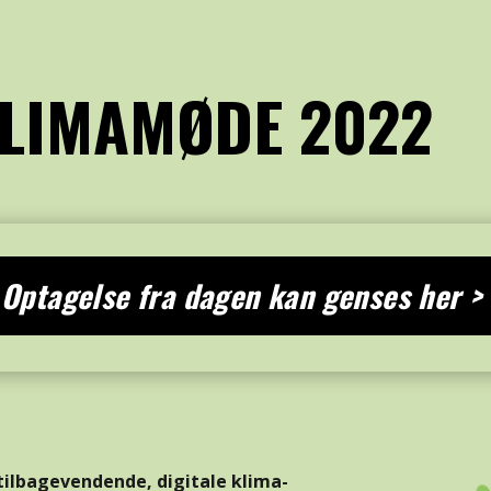
LIMAMØDE 2022
Optagelse fra dagen kan genses her >
tilbagevendende
, digitale klima-