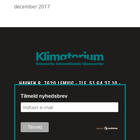
december 2017
HAVNEN 8, 7620 LEMVIG · TLF. 51 64 37 10 ·
INFO@KLIMATORIUM.DK
Tilmeld nyhedsbrev