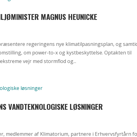
ILJØMINISTER MAGNUS HEUNICKE
præsentere regeringens nye klimatilpasningsplan, og samti
stilling, om power-to-x og kystbeskyttelse. Optakten til
kstreme vejr med stormflod og...
ENS VANDTEKNOLOGISKE LØSNINGER
er, medlemmer af Klimatorium, partnere i Erhvervsfyrtårn f